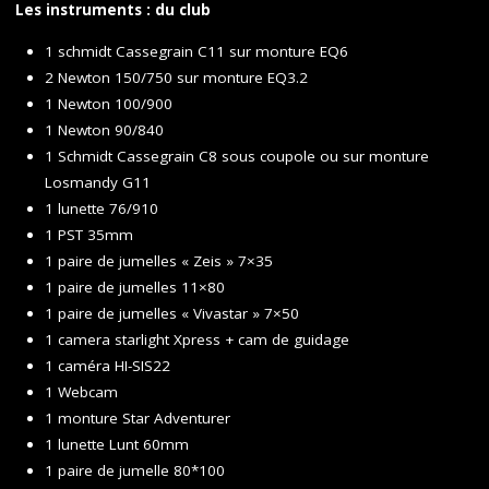
Les instruments : du club
1 schmidt Cassegrain C11 sur monture EQ6
2 Newton 150/750 sur monture EQ3.2
1 Newton 100/900
1 Newton 90/840
1 Schmidt Cassegrain C8 sous coupole ou sur monture
Losmandy G11
1 lunette 76/910
1 PST 35mm
1 paire de jumelles « Zeis » 7×35
1 paire de jumelles 11×80
1 paire de jumelles « Vivastar » 7×50
1 camera starlight Xpress + cam de guidage
1 caméra HI-SIS22
1 Webcam
1 monture Star Adventurer
1 lunette Lunt 60mm
1 paire de jumelle 80*100